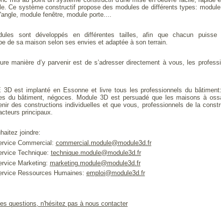
le. Ce système constructif propose des modules de différents types: module
angle, module fenêtre, module porte....
les sont développés en différentes tailles, afin que chacun puisse 
pe de sa maison selon ses envies et adaptée à son terrain.
eure manière d’y parvenir est de s’adresser directement à vous, les profess
.
D est implanté en Essonne et livre tous les professionnels du bâtiment:
ses du bâtiment, négoces.
Module 3D est persuadé que les maisons à ossa
enir des constructions individuelles et que vous, professionnels de la constr
acteurs principaux.
aitez joindre:
service Commercial:
commercial.module@module3d.fr
service Technique:
technique.module@module3d.fr
ervice Marketing:
marketing.module@module3d.fr
service Ressources Humaines:
emploi@module3d.fr
es questions, n'hésitez pas à nous contacter