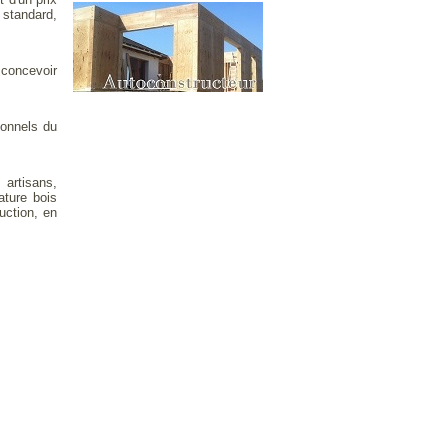
 standard,
concevoir
ionnels du
 artisans,
ture bois
uction, en