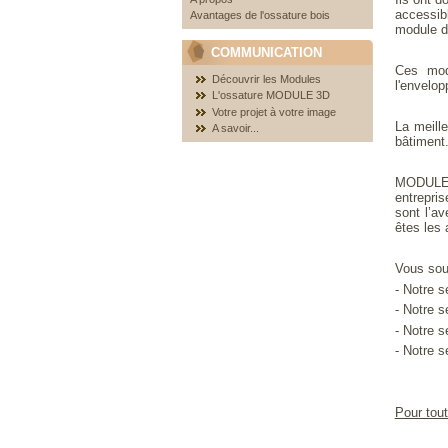
accessib
Avantages de l'ossature bois
module d'
COMMUNICATION
Ces modu
Découvrir les Modules
l'envelop
L'ossature MODULE 3D
Votre projet à votre image
La meill
A savoir...
bâtiment
MODULE 3
entrepri
sont l’av
êtes les 
Vous souh
- Notre 
- Notre 
- Notre s
- Notre 
Pour tout