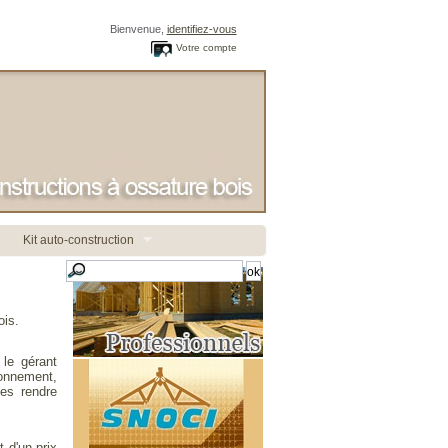
Bienvenue,
identifiez-vous
Votre compte
Kit auto-construction
ois.
 le gérant
onnement,
les rendre
 d'un prix