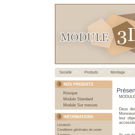
Société
Produits
Montage
NOS PRODUITS
Présen
Kiosque
MODULE 3
Module Standard
Module Sur mesure
Deux des
Monsieur
INFORMATIONS
leur obj
accessibl
Livraison
Conditions générales de vente
Ils ont d
A propos