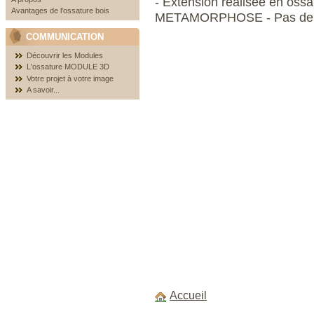
- Extension
réalisée en oss
Avantages de l'ossature bois
METAMORPHOSE - Pas de C
COMMUNICATION
Découvrir les Modules
L'ossature MODULE 3D
Votre projet à votre image
A savoir...
Accueil