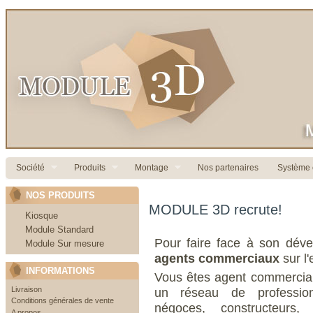
Société
Produits
Montage
Nos partenaires
Système c
NOS PRODUITS
MODULE 3D recrute!
Kiosque
Module Standard
Pour faire face à son dé
Module Sur mesure
agents commerciaux
sur l'
INFORMATIONS
Vous êtes agent commercial
Livraison
un réseau de profession
Conditions générales de vente
négoces, constructeurs, 
A propos