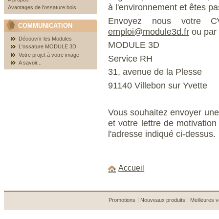
à l'environnement et êtes pa
Avantages de l'ossature bois
Envoyez nous votre C
COMMUNICATION
emploi@module3d.fr
ou par 
Découvrir les Modules
MODULE 3D
L'ossature MODULE 3D
Votre projet à votre image
Service RH
A savoir...
31, avenue de la Plesse
91140 Villebon sur Yvette
Vous souhaitez envoyer une
et votre lettre de motivatio
l'adresse indiqué ci-dessus.
Accueil
Promotions
Nouveaux produits
Meilleures 